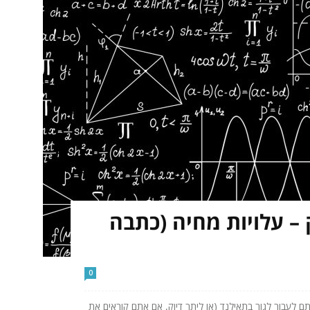
– עלויות מחיה (כתבה
0
עבור לגור בתאילנד (או ליתר דיוק, אם אתם קוראים את