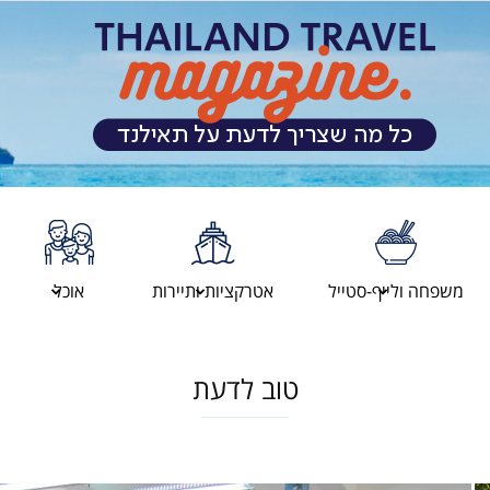
מגזין
משפחה ולייף-סטייל
אטרקציות ותיירות
אוכל
המטיילים
טוב לדעת