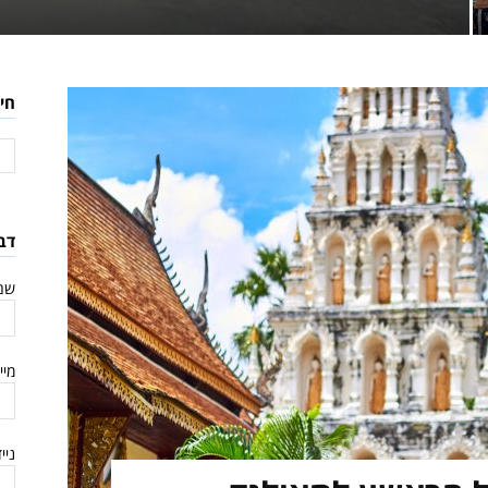
חי
דב
שם
מיי
ניי