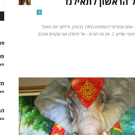
0
ת - אתם אמורים להשתמש במזלג כבסכין, ולדחוף את האוכל
אל הכף. לאכול ישירות מהמזלג נחשב לחוסר נימוסי שולחן. 2. אין פה תורים - אל תיעלבו אם עוקפים אתכם
פו
פני
מער
מד
מער
המ
מער