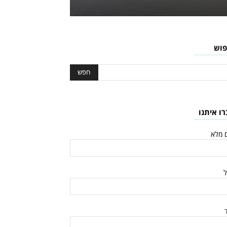
פוש
רו איתנו
 מלא
ל
ד