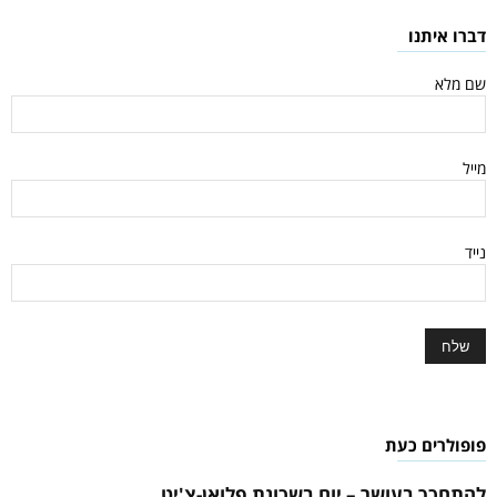
דברו איתנו
שם מלא
מייל
נייד
פופולרים כעת
להתחכך בעושר – יום בשכונת פלואן-צ'יט