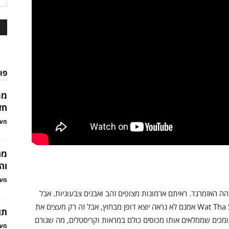
פו
ממ
חד
מער
מה
וה
מער
האזמרגד. ראיתם ארמונות מצופים זהב ואבנים צבעוניות. אבל
אנחנו מבטיחים שבמקדש כזה עוד לא נתקלתם. Wat Tha Sung אמנם לא נראה יוצא דופן מבחוץ, אבל זה רק מעצים את
תו
כים שממלאים אותו מכוסים כולם במראות וקריסטלים, מה שגורם
מער