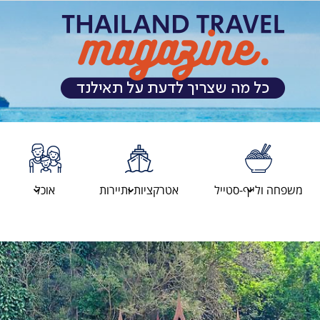
מגזין
משפחה ולייף-סטייל
אטרקציות ותיירות
אוכל
המטיילים