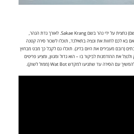
אוטאי תאני (העיר שהיא הבירה של המחוז בעל אותו השם) נחצית על ידי נהר בשם Sakae Krang. לאורך גדת הנהר,
 היום. אם בא לכם לחוות את ונציה בתאילנד, תוכלו לשכור סירה קטנה
ים (רובם מעבירים את היום בדיג). תוכלו גם לקבל כך מבט מבחוץ
נצל את ההזדמנות לביקור בו – הוא גדול ומגוון, ומציע פריטים
סירה עד שתגיעו למקדש Wat Bot (ממול לשוק).