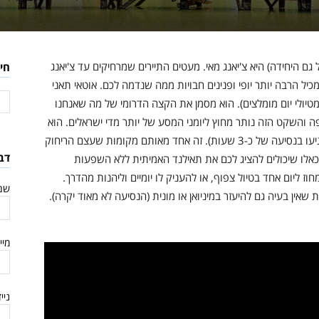
ם היחידה) היא צ'יאנג מאי. מעטים התיירים שמרחיקים עד צ'יאנג
חי
יל הרבה יותר יופי ופנינים חבויות ממה שנדמה לכם. אוטאי תאני
מטיולי יום מומלצים). הוא מסמן את הקצה הדרומי של מה שאנחנו
ה והשקט הזה נותר מחוץ ליומני המסע של יותר מדי ישראלים. הוא
נמצא רק כ-200 קילומטרים מבנגקוק (מה שאומר שתגיעו בנסיעה של כ-3 שעות). זה אחד מאותם מקומות שעצם הריחוק
דב
, כאלו שיכולים להציג לכם את תאילנד האמיתית ללא השפעות
ז ליום אחד בטיול צפוף, או להעניק לו יומיים וליהנות מהדרך.
שם
אין בעיה גם להיעזר במיניואן או מונית (הנסיעה לא מאוד יקרה).
מיי
ניי