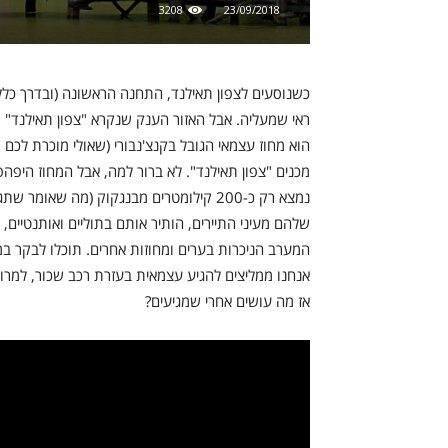
3208
23/09/2018
כשנוסעים לצפון תאילנד, התחנה הראשונה (ובדרך כלל ג
ראי שמעליה. אבל האזור הענק שנקרא "צפון תאילנד" מכ
הוא מחוז עצמאי הגובל בקנצ'נבורי (שאולי מוכרת לכם 
מכנים "צפון תאילנד". לא ברור למה, אבל המחוז היפהפ
שלהם מעיני התיירים, הותיר אותם בתוליים ואותנטיים
המערב הניכרות בערים ומחוזות אחרים. תוכלו לבקר במחו
אנחנו ממליצים להגיע עצמאית בעזרת רכב שכור, למרות ש
אז מה עושים אחרי שמגיעים?