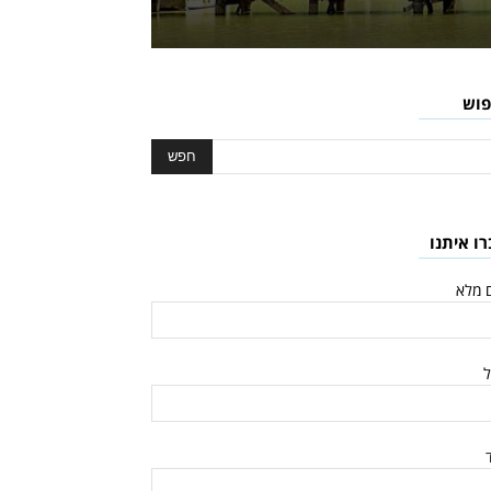
פוש
רו איתנו
 מלא
ל
ד