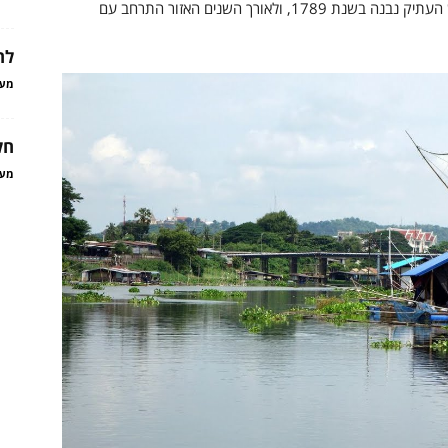
למקדש להיראות כמו דרך אינסופית ומנצנצת. המקדש העתיק נבנה בשנת 1789, ולאורך השנים האזור התרחב עם
לה
מער
חל
מער