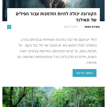
הקורונה יכולה להיות הזדמנות עבור הפילים
של תאילנד
מערכת האתר
-
08/07/2020
0
לפיל יש מקום של כבוד בתרבות האסייתית ובבודהיזם בפרט.
בתאילנד תוכלו למצוא ציור או תמונה של פיל בכל מקום - על
חולצות בשוק, על קירות המקדשים, בחריטות ובציורים. לאורך
השנים, פילים היו חלק בלתי נפרד מההתפתחות האנושית. הם
איפשרו...
המשך קריאה