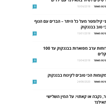
כת האתר
-
10/06/2018
0
י קילומטר מעל כל היתר – הברים עם הנוף
י טוב בבנגקוק
כת האתר
-
15/01/2018
0
ארוחות ערב מפוארות בבנגקוק עד 100
לים
כת האתר
-
15/04/2018
0
קומות הכי טובים לקינוח בבנגקוק
כת האתר
-
24/08/2020
0
ר, נקבה או קאתוי: על המין השלישי
אילנד