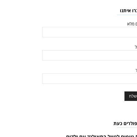
רו איתנו
 מלא
ל
ד
פולרים כעת
 עם ילדים