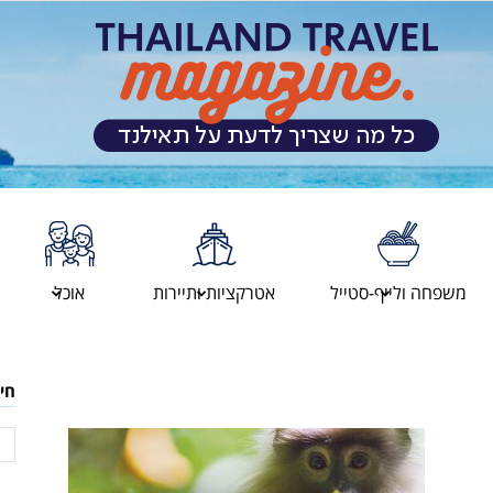
מגזין
משפחה ולייף-סטייל
אטרקציות ותיירות
אוכל
המטיילים
חי