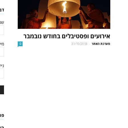
לתאילנד
דב
שם
אירועים ופסטיבלים בחודש נובמבר
מיי
מערכת האתר
-
31/10/2018
0
ניי
פו
הא