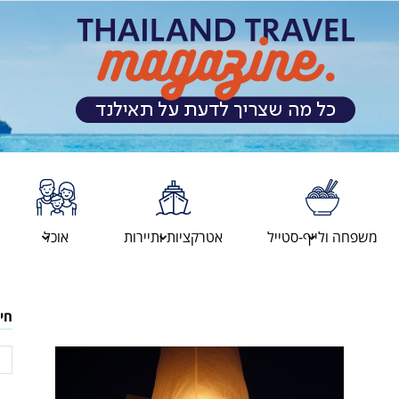
מגזין
משפחה ולייף-סטייל
אטרקציות ותיירות
אוכל
המטיילים
חי