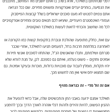
לפני שנחתתם בתאילנד, אלא בשלב בו אתם יושבים מול המחשב, מתכננים
את הנסיעה, בוחרים יעדים ואטרקציות ומשווים מחירים. שם ככל הנראה
אתם צפוים לפגוש לא מעט סוכנים ישראליים בשלל קבוצות הפייסבוק
ועמודי האינסטגרם היעודיים, שיציאו לכם תנאים טובים ומחירים אטרקטיביים
לכל מה שחשוב והכרחי לראות לעשות בתאילנד האקזוטית.
עם זאת, כחלק מתופעה שהולכת וגוברת בתקופות קשות כמו הקורונה או
לאחרונה במלחמת חרבות ברזל, לפעמים תגיעו לתאילנד, אחרי שכבר
סגרתם ושילמתם, ותגלו שהאנשים הנ"ל, שהתחזו לסוכנים ואנשי תיירות
אמינים וחזקים – פשוט נעלמו, ואיתם גם כספכם. לכן, על מנת לוודא שלא
יהיו תקלות, מומלץ לעבוד עם סוכנויות גדולות, מוכרות ובעיקר אמינות. גם
שם תמצאו יחס אישי ואין מה לחשוש מכך.
אם זה זול מדי – זה כנראה מזויף
תאילנד אמנם ידועה באבני החן והתכשיטים שלה, אבל כדאי להפעיל את
ההגיון הפשוט, להיות זהירים ולזהות דגלי אזהרה לאורך הדרך ובכך להימנע
מסיטואציות די נפוצות של סוחרים מפוקפקים, בלוקיישן מפוקפק לרוב,