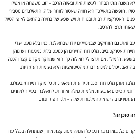
לא משנה מתי תבחרו לעשות זאת ובאיזה הרכב – זוג, משפחה או אפילו
סולו, חופשה בתאילנד היא חוויה שאסור לוותר עליה. התאילנדים מסבירי
פנים, האטרקציות רבות ובטוחות ויש שפע של בחירה בהתאם לאופי הטיול
שאותו תרצו להרכיב.
עם זאת, גם הוותיקים שבמטיילים יודו שבתאילנד, כמו בלא מעט יעדי
תיירות אטרקטיביים, מלכודות התיירים הן כמעט בלתי נמנעות ויש מהן
בשפע. ה"מזל", אם תרצו לקרוא לזה כך, הוא שמחקר מקדים קצר והכנה
בהתאם, יכולים למנוע רבות מהסיטואציות הלא נעימות העתידיות.
מלבד אותן מלכודות וסכנות ידועות המאפיינות כל מוקד תיירותי בעולם,
דוגמת כייסים או בעיות אלימות כאלה ואחרות, לתאילנד ובעיקר לאזורים
המתוירים בה יש את המלכודות שלה – ולנו הפתרונות.
זה סוכן זה?
קודם כל, בואו נדבר רגע על הונאה מסוג קצת אחר, שמתחילה בכלל עוד