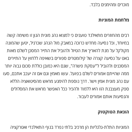
מוכרים ומהימנים בלבד.
מלחמת המוניות
רבים מהחוזרים מתאילנד טוענים כי למצוא נהג מונית הגון זו משימה קשה
במיוחד, וכל נסיעה מחדש כרוכה במאבק מול הנהג שכרגיל, יטען שהמונה
מקולקל על מנת להאריך את הטיול ולהוביל את התייר המסכן לשלם מאות
באט על נסיעה קצרה של קילומטרים ספורים בשאיפה ללחוץ על התיירים
המסכנים ולהוביל ל"עסקת פשרה", שגם היא כמובן כוללת סכום גבוה יותר
ממה שהייתם אמורים לשלם בפועל. עשו מאמץ וגם אם זה יעכב אתכם, סעו
עם נהג מונית אמין וישר. דרך נוספת להימנע מראש מהסיטואציה הללא
ספק מעצבנת הזו היא ללמוד ולהכיר ככל האפשר מראש את המסלולים
והנסיעות אותם אמורים לעבור.
הונאת הטוקטוק
המוניות התלת-גלגליות הן מרכיב בלתי נפרד בנוף התאילנדי ואטרקציה