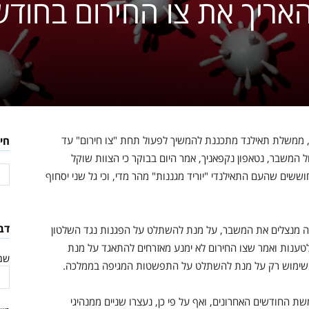
אריך את צו החירום בחודש
, ממשלת תאילנד מתכננת להמשיך לפעול תחת "צו חירום" עד
חי
ל המשבר, נטאפון נקפאניך, אמר היום בבוקר כי הצוות שוקל
ששים שהעם התאילנדי "יוריד מגננות" מהר מדי, וכי גל שני יסחוף
דב
לה מנצלים את המשבר, על מנת להשתלט על הפגנות נגד השלטון
 לטענות ואמר שצו החירום לא ימנע מאזרחים להתאגד על מנת
שם
ו בשימוש רק על מנת להשתלט על התפשטות המגיפה בממלכה.
 החודשים האחרונים, ואף על פי כן, נעצרו שניים ממנהיגי