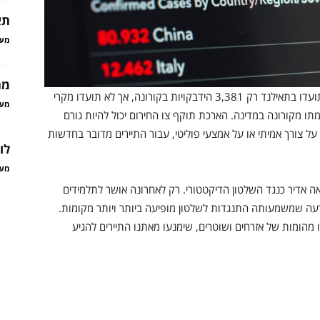
תא
מער
מת
מתחילת המעקב אחר נתונים (לפני כשישה חודשים), תועדו בתאילנד רק 3,381 הידבקויות בקורונה, אך לא תועדו מקרי
מער
ל החל מ-25 במאי. רק 58 בני אדם מתו מקורונה במדינה. הארכת תוקף צו החירום יכול להיות גורם
 על צורך אמיתי או על אמצעי פוליטי, עבור התיירים מדובר בחדשות
לו
מער
אה אדיר כנגד השלטון הדיקטטורי. רק לאחרונה אושר לתלמידים
עה שמשמעותה התנגדות לשלטון מופיעה ביותר ויותר מקומות.
 מהומות של אזרחים ושוטרים, שימנעו מאתנו התיירים להגיע