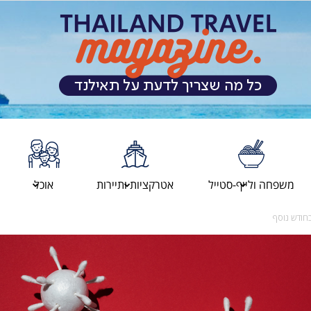
מגזין
משפחה ולייף-סטייל
אטרקציות ותיירות
אוכל
חודש נוסף
המטיילים