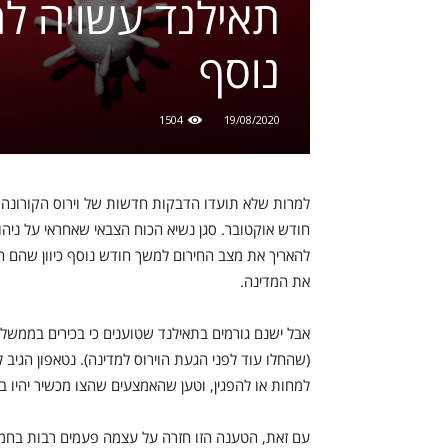
תאילנד עשויה לה
נוסף
1504
19/08/2020
למרות שלא תועדו הדבקות חדשות של וירוס הקורונה
חודש אוקטובר. סגן נשיא הכוח הצבאי שאחראי על ניהו
להאריך את מצב החירום למשך חודש נוסף כיוון שהם חו
את המדינה.
אבל ישנם גורמים בתאילנד שטוענים כי בכירים בממש
(שהחלו עוד לפני הגעת הוירוס למדינה). נטאפון הגיב
למחות או להפגין, וטען שהאמצעים שהצו מכשיר יהי
עם זאת, הטענה הזו חזרה על עצמה פעמים רבות בחמשת