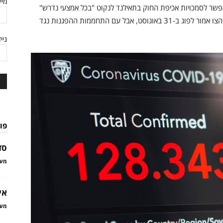
מיי
פשר לסמכויות אכיפת החוק בתאילנד לנקוט "בכל אמצעי נדרש"
על מנת להילחם בהתפשטות הנגיף. כרגע, תוקפו של הצו אמור לפוג ב-31 באוגוסט, אבל עם התחממות ההפגנות נגד
ניי
פו
סד
מער
אי
מער