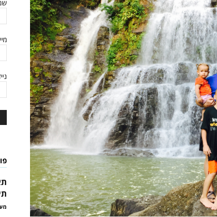
שם
מיי
ניי
פו
תא
תי
מער