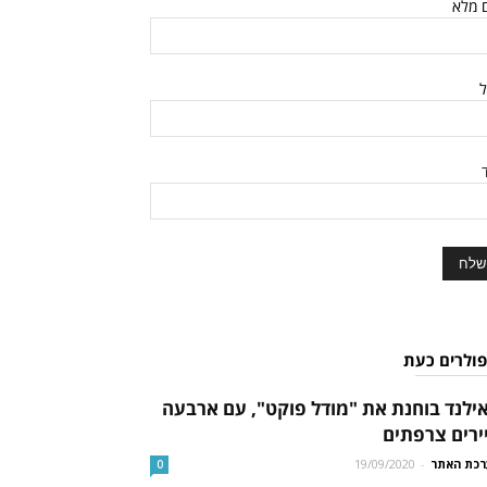
 מלא
ל
ד
פולרים כעת
ילנד בוחנת את "מודל פוקט", עם ארבעה
ירים צרפתים
כת האתר
-
19/09/2020
0