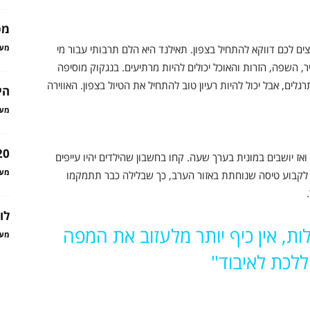
מס
צים לכם דווקא להתחיל בצפון. תאילנד היא הלם תרבותי עבור מי
מער
ר, השפה, הזרות והאוכל יכולים להיות מרתיעים. בנגקוק מוסיפה
ים, אבל יכול להיות רעיון טוב להתחיל את הטיול בצפון. האווירה
היינו 
מער
20 טיפים לפני הטיול הראש
ז יושבים במונית בערך שעה. קחו בחשבון שהילדים יהיו עייפים
מער
סו לקבוע טיסה שנוחתת באזור הערב, כך שבלילה כבר תתמקמו
לו
ת, אין כיף יותר מלעזוב את המפה
מער
ללכת לאיבוד"