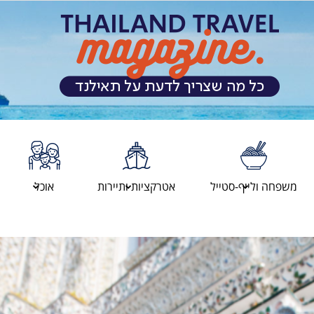
מגזין
משפחה ולייף-סטייל
אטרקציות ותיירות
אוכל
המטיילים