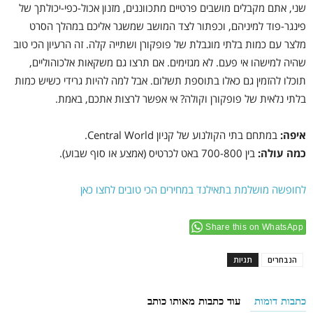
שני, אתם מקבלים מושבים פרטיים מתכווננים, מזנון אכול-כפי-יכולתך של
פינגר-פוד למיניהם, וכפתור לצד המושב שמשגר אליכם במהלך הסרט
מלצר עם כמות בלתי מוגבלת של פופקורן ושתייה קלה. זה הרעיון הכי טוב
שהיה למישהו אי פעם. לא מגזימים. אם תרצו גם משקאות אלכוהוליים,
תוכלו להזמין גם כאלו בתוספת תשלום. אבל למה להיות גרידי כשיש כמות
בלתי נלאית של פופקורן וקולה? אי אפשר לרצות אתכם, באמת.
איפה:
במתחם בתי הקולנוע של קניון Central World.
כמה עולה:
בין 700-800 באט לכרטיס (אמצע או סוף שבוע).
לחופשה מושלמת בתאילנד במחירים הכי טובים לחצו כאן
Share this on WhatsApp
הנבחרים
תגיות
כתבות דומות
עוד כתבות מאותו כותב