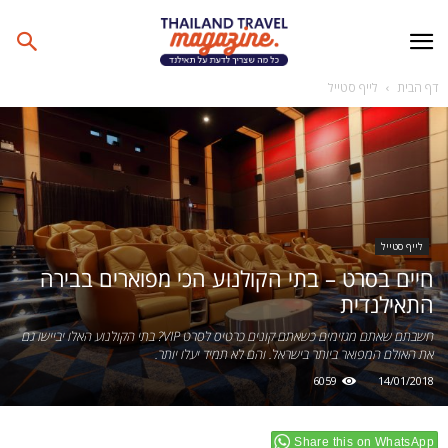
דף הבית
לייף סטייל
לייף סטייל
חיים בסרט – בתי הקולנוע הכי מפוארים בבירה
התאילנדית
חשבתם שאתם מגזימים כשאתם קונים כרטיס לסרט VIP? בתי הקולנוע האלו יביישו גם
את האולם המפואר ביותר בישראל. והם לא תמיד יעלו יותר.
6059
14/01/2018
Share this on WhatsApp