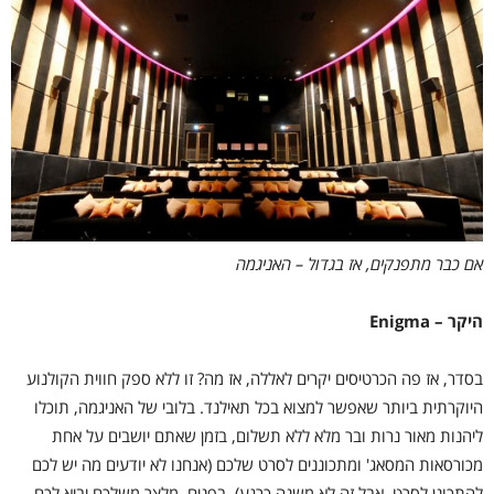
אם כבר מתפנקים, אז בגדול – האניגמה
היקר – Enigma
בסדר, אז פה הכרטיסים יקרים לאללה, אז מה? זו ללא ספק חווית הקולנוע
היוקרתית ביותר שאפשר למצוא בכל תאילנד. בלובי של האניגמה, תוכלו
ליהנות מאור נרות ובר מלא ללא תשלום, בזמן שאתם יושבים על אחת
מכורסאות המסאג' ומתכוננים לסרט שלכם (אנחנו לא יודעים מה יש לכם
להתכונן לסרט, אבל זה לא משנה כרגע). בפנים, מלצר משלכם יביא לכם