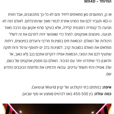
המיוחד – MX4D
אז כן, המושבים כאן מתאימים ליחיד והם לא כל-כך מתכווננים, אבל חווית
ה-4D תעביר לכם את הסרט אחרת לגמרי מאיך שהתרגלתם. לאולם הזה לא
מגיעה כל קומדיה רומנטית קלילה, אלא בעיקר סרטי אקשן עם הרבה מאוד
תנועה, פיצוצים ואפקטים. למה? כדי שאפשר יהיה לתרגם את זה לשלל
היכולות של האולם: הכסאות זזים בסצינות מרדף ורועדים בפיצוצים, ריחות
ממלאים את האולם בסצנות קרב. לסצינות בלב ים יתווסף ערפל ורוח חזקה
שתעיף לכם את הפוני; הכסאות אפילו דוקרים אתכם בגב (לא כואב, אל
תדאגו) כדי שתזדהו יותר עם הגיבור. האולם גם מספק אפקטים של גשם,
שלג ואפילו זרמי חשמל עדינים. עכשיו תדמיינו את מלחמת הכוכבים החדש
שם.
איפה:
במתחם בתי הקולנוע של קניון Central World.
כמה עולה:
בין 450-500 באט לכרטיס (אמצע או סוף שבוע).