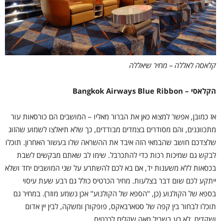
קלאסה לאללה – מחיר שיאללה
הקלאסי – Bangkok Airways Blue Ribbon
אז כמובן, אפשר למצוא כאן את הברור מאליו – המושבים הם כורסאות עור
מתכווננים, והם מסודרים בצמדים מבודדים, כך שלא תיאלצו לשמוע שהזוג
שלצדכם חושב שהבמאי הזה איבד את ההשראה שלו בעשור האחרון. תוכלו
לבקש גם שמיכות רכות כדי להתכרבל. שימו לב שאתם מבקשים לשבת
בכסאות ללא משענות יד, אם בא לכם להשתרע על שני המושבים יחד ושלא
ייתקע לכם שום דבר בצלעות. מחיר הכרטיס כולל גם רבע שעת עיסוי
בספא של הקולנוע (כן, "הספא של הקולנוע" אכן נשמע מוזר). במחיר גם
תוכלו לבחור בין קפה של סטארבאקס, פופקורן ומשקה, לבין יין אדום
ושקדים. לא רע בשביל מאה שקלים לכרטיס.