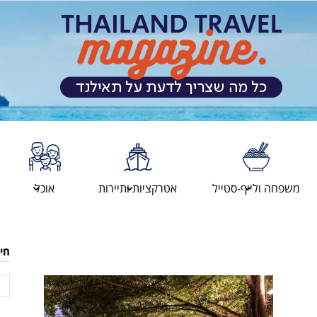
מגזין
משפחה ולייף-סטייל
אטרקציות ותיירות
אוכל
המטיילים
חי