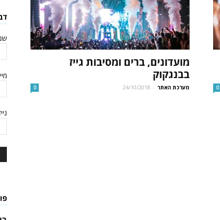
לתאילנד
דב
שם
מועדונים, ברים ומסיבות גייז
בבנגקוק
מיי
מערכת האתר
-
24/10/2018
0
0
ניי
פו
בי