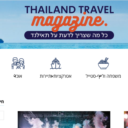
מגזין
משפחה ולייף-סטייל
אטרקציות ותיירות
אוכל
המטיילים
חי