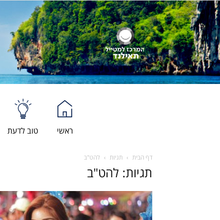
ראשי
טוב לדעת
דף הבית
תגיות
להט"ב
תגיות: להט"ב