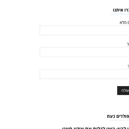
רו איתנו
 מלא
ל
ד
פולרים כעת
ן לבין: בואו לגלות את אודון-תאני