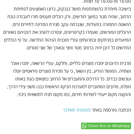
16:00 ומ-16:00 עד חצות.
בישיבה מיוחדת בהשתתפות מושל בנגקוק, נדונו האמצעים לפתיחת
הרחוב, שהיה סגור במשך חודשים, ורק רוכלים מעטים חזרו לעבודה נוכח
ההאטה החמורה בפעילות, שנגרמה עקב סגירת המדינה לתיירים זרים.
הרוכלים המורשים, שעמדו בקריטריונים, יצטרכו להציב את דוכניהם באזורים
המיועדים במרחקים ובמרווחים עפ”י תוכנית הניהול החדשה. על פי הכללים
החדשים כל דוכן יהיה ברוחב מטר וחצי ובאורך של שני מטרים.
מרבית הדוכנים ימכרו מוצרים כלליים, וחלקם, עפ”י הרשאה, ימכרו אוכל
ושתייה. המושל הודיע, בין השאר, כי על מכירת מוצרים פיראטיים יוטלו
עונשים כבדים. כל הדרכים והמעברים אל הרחוב נמצאים כעת באותו
מפלס, מרזבים המחוברים למערכת הניקוז הראשית נבנו משני צידי הדרך,
והוקצה מקום ייעודי לשירותי חירום, כמו מקום חניה למשאיות כיבוי.
הכתבה פורסמה באתר
פספורט תאילנד
Share this on WhatsApp