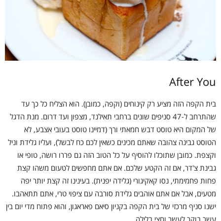
After You
בית הקפה הזה מציע רק קינוחים (וקפה, כמובן). הוא הצליח כל כך עד
שהתרחב ל-47 סניפים שונים ברחבי תאילנד, מצפון ועד דרום. מנת הדגל
של המקום היא טוסט דבש חמאתי ורך (דמיינו טוסט בעובי אצבע, לא
הטוסט גבינה צהובה שאתם מכינים כשאין לכם כח לבשל), ועליו גלידת וניל
וקצפת. כמובן שתוכלו להוסיף על כל הטוב הזה גם פררו רושה, טופי או
גבינת צ'דר, אם זה הקטע שלכם. אם אתם מחפשים לטעום משהו קצת
פחות פחמימתי, נסו קאקיגורי (גלידה יפנית). בעינינו זה קצת יותר יפה
מטעים, אבל אם אתם אוהבים גלידת סורבה עם ציפוי טרי, אתם תתאהבו.
ישנו סניף מרכזי של בית הקפה בקניון סיאם פאראגון, והוא פתוח מדי יום בין
עשר בוקר לעשר וחצי בלילה.