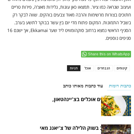
ועיצוב שנראה כמו ציור. תמצאו כאן עוגות, גלידות מאצ'ה, פירות טריים
חתוכים בצורות מרשימות והרבה מאוד צבעים בוהקים. שווה לבקר רק
בשביל התמונות. המקום פתוח מדי יום בין עשר בבוקר לתשע בערב.
הסניף הראשי נמצא ברחוב סוקהומוויט ליד שער Ekkamai, אך ישנם 16
סניפים נוספים.
Share this on WhatsApp
קינוחים
הנבחרים
אוכל
תגיות
כתבות דומות
עוד כתבות מאותו כותב
איפה המקומיים אוכלים בצ'יינהטאון,
בנגקוק
האוכל הכי טוב בשוק הלילה של צ'יאנג מאי