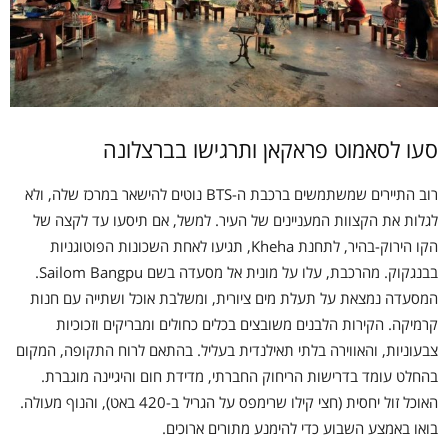
סעו לסאמוט פראקאן ותרגישו בברצלונה
רוב התיירים שמשתמשים ברכבת ה-BTS נוטים להישאר במרכז שלה, ולא
לגלות את הקצוות המעניינים של העיר. למשל, אם תיסעו עד לקצה של
הקו הירוק-בהיר, לתחנת Kheha, תגיעו לאחת השכונות הפוטוגניות
בבנגקוק. מהרכבת, עלו על מונית אל מסעדה בשם Sailom Bangpu.
המסעדה נמצאת על תעלת מים ציורית, ומשלבת אוכל ושתייה עם חנות
קרמיקה. הקירות הלבנים משובצים בכלים כחולים ומבריקים וזכוכיות
צבעוניות, והאווירה בלתי תאילנדית בעליל. בהתאם לרוח התקופה, המקום
בהחלט עומד בדרישות הריחוק החברתי, מדידת חום והיגיינה מוגברת.
האוכל זול יחסית (חצי קילו שרימפס על הגריל ב-420 באט), והנוף מעולה.
בואו באמצע השבוע כדי להימנע מתורים ארוכים.