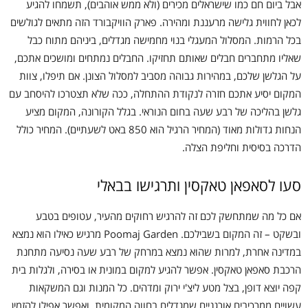
אבל ביום חם כמו שישראלים מכירים (ולא ממש אוהבים), תשמחו להגיע
לכאן לחווית גלישה מרעננת ומהירה. פארק הוויקבורד הזה מתאים לגולשים
בכל הרמות. המסלול המעגלי בנוי מחמישה מגדלים, ביניהם מתוח כבל
שאליו מתחברים חבלים שאותם תחזיקו. החבלים נמתחים ומושכים אתכם,
על הגלשן שלכם, במהירות גבוהה מסביב למסלול הצונן. אם תיפלו, צוות
המקום יסיע אתכם חזרה לנקודת ההתחלה, ככה שלא תצטרכו להיסחב עם
גלשן בהליכה של רבע שעה בחום הנוראי. בגלל הקורונה, המקום מציע
הנחות גדולות מאוד (המחיר הרגיל הוא 850 באט לשעתיים). המחיר כולל
הדרכה בסיסית וחליפת הצלה.
סעו לסאפאן טאקסין ותרגישו בבאלי
אם כל מה שמתחשק לכם זה להרגיש רחוקים מהעיר, עטופים בטבע
ובשקט – זה המקום בשבילכם. Poomaj Garden מרגיש כאילו הוא נמצא
במדינה אחרת, למרות שהוא נמצא במרחק של רבע שעה נסיעה מתחנת
הרכבת סאפאן טאקסין. אפשר להגיע למקום במונית או בסירה, ולגלות בית
קפה יוצא דופן, בצל מטע ליצ'י ירוק ומדהים. כל המנות וגם המשקאות
עשויים ממרכיבים אורגניים שמגדלים בחווה המקומית, ואפשר אפילו להזמין