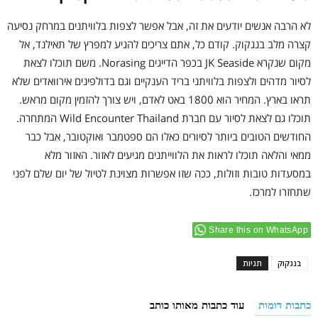
לא הרבה אנשים יודעים את זה, אבל אפשר לצפות בלוויתנים במרחק נסיעה
קצרה מלב בנגקוק. קודם כל, אתם צריכים להגיע למפרץ של תאילנד, אל
מקום שנקרא JK Seaside בכפר הדייגים Norasing. משם תוכלו לצאת
לסיור מדהים ולצפות בלוויתני בריד הענקיים וגם בדולפינים אירוואדים שלא
תראו בארץ. המחיר הוא 1800 באט לאדם, ויש צורך להזמין מקום מראש.
תוכלו גם לצאת לסיור עם חברת Wild Encounter Thailand המתחרה.
החודשים הטובים ביותר לסיורים כאלו הם ספטמבר ואוקטובר, אבל כבר
ממאי והלאה תוכלו לראות את הלווייתנים מגיעים לאזור. האזור מלא
במסעדות טובות וזולות, ככה שזו אפשרות מצוינת לטיול של יום שלם לפני
שתחזרו למרכז.
Share this on WhatsApp
בנגקוק
תגיות
כתבות דומות
עוד כתבות מאותו כותב