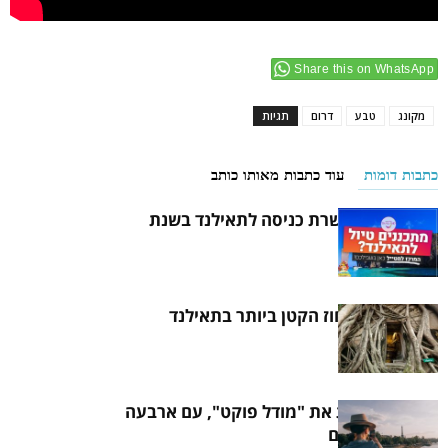
Share this on WhatsApp
מקונג
טבע
דרום
תגיות
כתבות דומות
עוד כתבות מאותו כותב
איך להוציא אשרת כניסה לתאילנד בשנת
2021
הכירו את המחוז הקטן ביותר בתאילנד
תאילנד בוחנת את "מודל פוקט", עם ארבעה
תיירים צרפתים