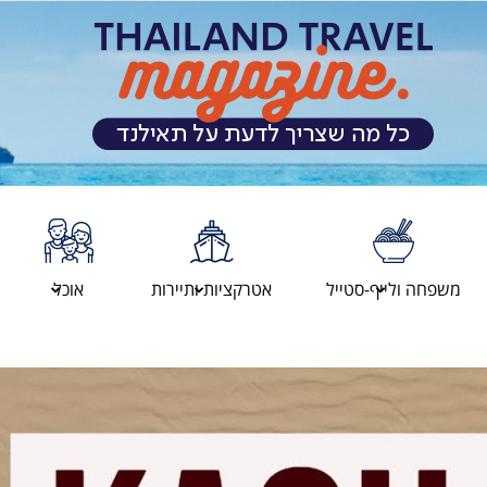
מגזין
משפחה ולייף-סטייל
אטרקציות ותיירות
אוכל
המטיילים