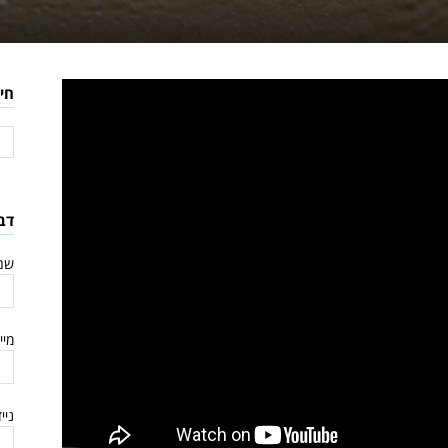
חי
דב
שם
מיי
ניי