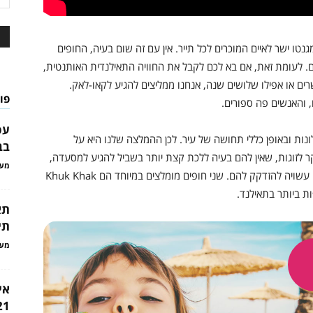
ו ישר לאיים המוכרים לכל תייר. אין עם זה שום בעיה, החופים
. לעומת זאת, אם בא לכם לקבל את החוויה התאילנדית האותנטית,
רים או אפילו שלושים שנה, אנחנו ממליצים להגיע לקאו-לאק.
פו
, והאנשים פה ספורים.
עס
לונות ובאופן כללי תחושה של עיר. לכן ההמלצה שלנו היא על
בב
יקר לזוגות, שאין להם בעיה ללכת קצת יותר בשביל להגיע למסעדה,
מער
ולא צריכים את כל הנוחויות שמשפחה עם ילדים קטנים עשויה להזדקק להם. שני חופים מומלצים במיוחד הם Khuk Khak
תא
תי
מער
אי
21