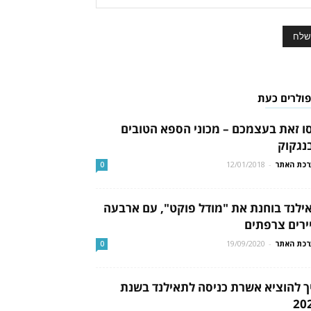
פולרים כעת
ו זאת בעצמכם – מכוני הספא הטובים
נגקוק
כת האתר
-
12/01/2018
0
ילנד בוחנת את "מודל פוקט", עם ארבעה
ירים צרפתים
כת האתר
-
19/09/2020
0
ך להוציא אשרת כניסה לתאילנד בשנת
20