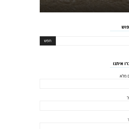
פוש
רו איתנו
 מלא
ל
ד