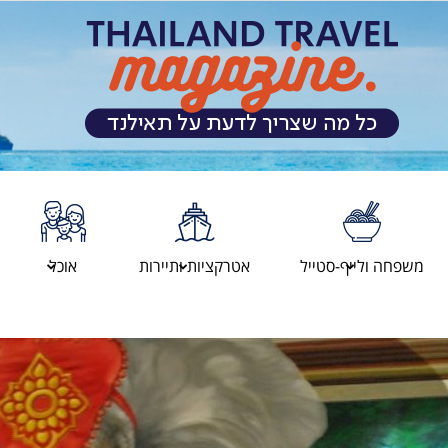
מגזין
משפחה ולייף-סטייל
אטרקציות ותיירות
אוכל
המטיילים