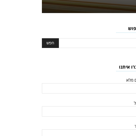
פוש
רו איתנו
 מלא
ל
ד