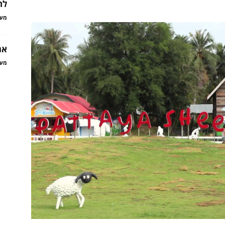
לה
מער
אר
מער