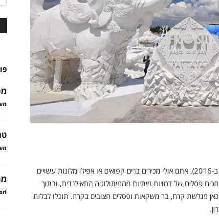
פו
מס
מער
טר
מער
זו אולי האטרקציה החדשה ביותר ברשימה (נפתחה רק ב-2016). אתם אולי מכירים ברים קפואים או אפילו מלונות עשויים
ממ
כים פסלים של דמויות מיתיות מהמיתולוגיה התאילנדית, ובתוך
ori
של קרח. יש כאן מגלשת קרח, בר משקאות ופסלים חצובים בקרח. תוכלו לבלות
ון.