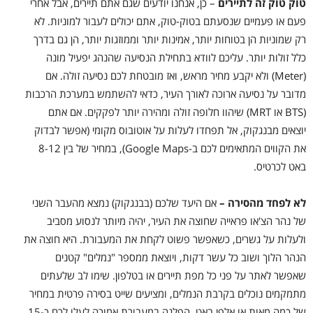
טוק טוק זה לתיירים
–
כן, אנחנו יודעים שגם אתם תיירים, אבל אחרי
פעם או פעמיים שנסעתם בטוק-טוק, אתם יכולים לעבור למוניות. לא
רק שמוניות הן בטוחות יותר, אמינות יותר וממוזגות יותר, הן גם בדרך
כלל זולות יותר. עליכם לוודא בתחילת הנסיעה שהנהג יפעיל מונה
(Meter) ולא יקבע מחיר מראש, ואז מובטחת לכם נסיעה זולה. אם
מדובר על נסיעה ארוכה לאורך העיר, כדאי להשתמש במערכת הרכבות
(BTS או MRT) שיהוו חלופה זולה ומהירה יותר לפקקים. אם אתם
יוצאים מבנגקוק, אל תפחדו לעלות על אוטובוס מקומי (אפשר לבדוק
את הקווים המתאימים לכם ב-Google Maps), במחיר של בין 8-12
באט לכרטיס.
לא לפחד מהסירה –
אם היעד שלכם (בבנגקוק) נמצא מהעבר השני
של נהר הצ'או פראייה שחוצה את העיר, יהיה מיותר לנסוע מסביב
ולעלות על גשרים, כשאפשר פשוט לקחת את המעבורת. היא חוצה את
הנהר הלוך ושוב כל עשר דקות, ויוצאת ממספר "נמלים" קטנים
שאפשר לאתר על פני כל מפת תיירים או בטלפון. שימו לב שלעתים
מתמקמים נוכלים בקרבת הנמלים, ומציעים שייט בסירה פרטית במחיר
של כמה מאות או אלפי באט. הפלגה במעבורת אמורה לעלו לכם כ-15