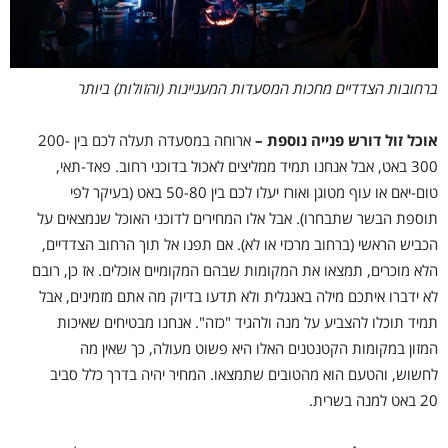
ברחובות הצדדיים מחכות המסעדות המעניינות (והזולות) ביותר
אוכל זול דורש פנייה נוספת –
ארוחה במסעדה תעלה לכם בין 200-
300 באט, אבל אנחנו תמיד ממליצים לאכול בדוכני רחוב. פאד-תאי,
טום-יאם או עוף מטוגן ואורז יעלו לכם בין 50-80 באט (בעיקר לפי
תוספת הבשר שתבחרו). אבל אלו המחירים לדוכני האוכל שנמצאים על
הכביש הראשי (ברחוב מרכזי או לא). אם תפנו אל תוך הרחוב הצדדיים,
הלא מוכרים, תמצאו את המקומות שבהם המקומיים אוכלים. אז כן, רובם
לא ידברו איתכם מילה באנגלית ולא תדעו בדיוק מה אתם מזמינים, אבל
תמיד תוכלו להצביע על מנה ולהגיד "כזה". אנחנו מבטיחים שאיכות
המזון במקומות הקטנטנים האלו היא פשוט מעולה, כך שאין מה
לחשוש, והטעם הוא מהטובים שתמצאו. המחיר יהיה בדרך כלל סביב
20 באט למנה בשרית.