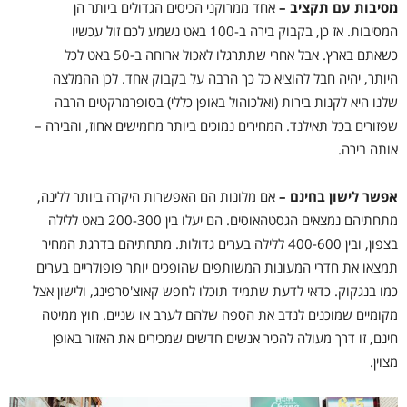
מסיבות עם תקציב –
אחד ממרוקני הכיסים הגדולים ביותר הן
המסיבות. אז כן, בקבוק בירה ב-100 באט נשמע לכם זול עכשיו
כשאתם בארץ. אבל אחרי שתתרגלו לאכול ארוחה ב-50 באט לכל
היותר, יהיה חבל להוציא כל כך הרבה על בקבוק אחד. לכן ההמלצה
שלנו היא לקנות בירות (ואלכוהול באופן כללי) בסופרמרקטים הרבה
שפזורים בכל תאילנד. המחירים נמוכים ביותר מחמישים אחוז, והבירה –
אותה בירה.
אפשר לישון בחינם –
אם מלונות הם האפשרות היקרה ביותר ללינה,
מתחתיהם נמצאים הגסטהאוסים. הם יעלו בין 200-300 באט ללילה
בצפון, ובין 400-600 ללילה בערים גדולות. מתחתיהם בדרגת המחיר
תמצאו את חדרי המעונות המשותפים שהופכים יותר פופולריים בערים
כמו בנגקוק. כדאי לדעת שתמיד תוכלו לחפש קאוצ'סרפינג, ולישון אצל
מקומיים שמוכנים לנדב את הספה שלהם לערב או שניים. חוץ ממיטה
חינם, זו דרך מעולה להכיר אנשים חדשים שמכירים את האזור באופן
מצוין.