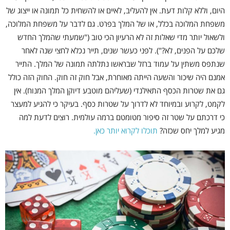
היום, וללא קלות דעת. אין להעליב, לאיים או להשחית כל תמונה או ייצוג של
משפחת המלוכה בכלל, או של המלך בפרט. גם לדבר על משפחת המלוכה,
ולשאול יותר מדי שאלות זה לא הרעיון הכי טוב ("שמעתי שהמלך החדש
שלכם על הפנים, לא?"). לפני כעשר שנים, תייר נכלא לחצי שנה לאחר
שנתפס משתין על עמוד ברזל שבראשו נתלתה תמונה של המלך. התייר
אמנם היה שיכור והשעה הייתה מאוחרת, אבל חוק זה חוק. החוק הזה כולל
גם את שטרות הכסף התאילנדי (שעליהם מוטבע דיוקן המלך המנוח). אין
לקמט, לקרוע ובמיוחד לא לדרוך על שטרות כסף. בעיקר כי להגיע למעצר
כי דרכתם על שטר זה סיפור מטומטם ברמה עולמית. רוצים לדעת למה
מגיע למלך יחס שכזה?
תוכלו לקרוא יותר כאן.