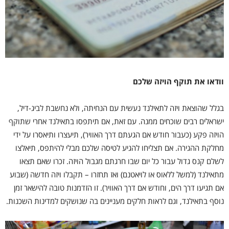
וודאו את תוקף הויזה שלכם
בגלל שהוצאת ויזה לתאילנד נעשית עם הנחיתה, ולא נחשבת לביג-דיל,
ישראלים רבים שוכחים ממנה. עם זאת, אם תיתפסו בתאילנד אחרי שתוקף
הויזה פקע (כעבור חודש אם הגעתם דרך האוויר), תיעצרו ותיאסרו על ידי
מחלקת ההגירה. אם תצליחו להגיע לטיסה שלכם מבלי להיתפס, תיאלצו
לשלם קנס גדול עבור כל יום שבו חרגתם מגבול הויזה. זכרו שאם תצאו
מתאילנד (למשל ללאוס או לויאטנם) ואז תחזרו – תקבלו ויזה חדשה (שבוע
אם תגיעו דרך הים, וחודש אם דרך האוויר). זו הזדמנות טובה להישאר זמן
נוסף בתאילנד, וגם לראות חלקים מעניינים בה שנושקים למדינות השכנות.