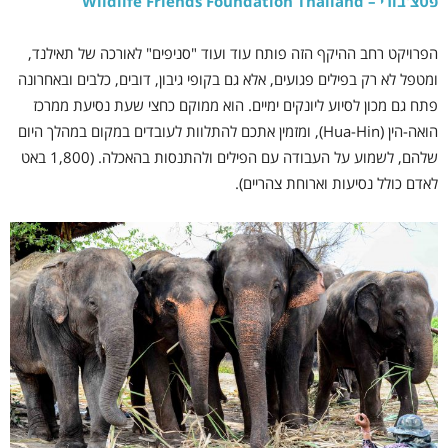
פטצ'בורי – Wildlife Friends Foundation Thailand
הפרויקט רחב ההיקף הזה פותח עוד ועוד "סניפים" לאורכה של תאילנד,
ומטפל לא רק בפילים פגועים, אלא גם בקופי גיבון, דובים, כלבים ובאחרונה
פתח גם מכון לסיוע ליונקים ימיים. הוא ממוקם כחצי שעת נסיעת ממרכז
הואה-הין (Hua-Hin), ומזמין אתכם להתלוות לעובדים במקום במהלך היום
שלהם, לשמוע על העבודה עם הפילים ולהתנסות בהאכלה. (1,800 באט
לאדם כולל נסיעות וארוחת צהריים).