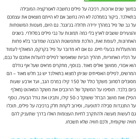
במשך שנים ארוכות, רכיבה על פילים נחשבה לאטרקציה המובילה
בתאילנד. ביקור בממלכה לא היה נחשב אם לא הייתם מוצאים את עצמכם
על גב של פיל במהלך ירידה תלולה בג'ונגל. גם היום, מעטות המשפחות
והצעירים ששבים לארץ בלי כמה תמונות על גבי פילים בסלולרי. בשנים
האחרונות, לעומת זאת, הולכת ומתפשטת ההבנה שמדובר בלא פחות
מהתעללות בבעלי חיים. גם אם לא מדובר על פיל בקרקס, המאולף לעמוד
על רגליו האחוריות, תהליך הביות שמאפשר לפילים להעלות אתכם על גבם,
הוא אכזרי, ממושך ואלים מאוד. בנוסף, מחקרים מראים שעל אף גודלם
המרשים, לפילים האסייתים שניתן למצוא בתאילנד יש גב חלש מאוד – הם
מסוגלים לסחוב משקל כולל של 150 קילו במרכז הגב, ועד ארבע שעות
ביום בלבד. תוסיפו על המשקל של הרוכבים את משקל המאהוט (מאלף
הפיל) ואת מושב הברזל ששוקל כ-50 קילו, ותבינו את גודל הבעיה. נוסף
על התנגדות סבילה לתופעה, וסירוב לקחת חלק ברכיבה על פילים, תוכלו
גם לעשות מעשה ולהתקרב לחיות העצומות האלו בדרך שתעניק להם
חוויה שיקומית, ולכם חוויה שלא תשכחו.