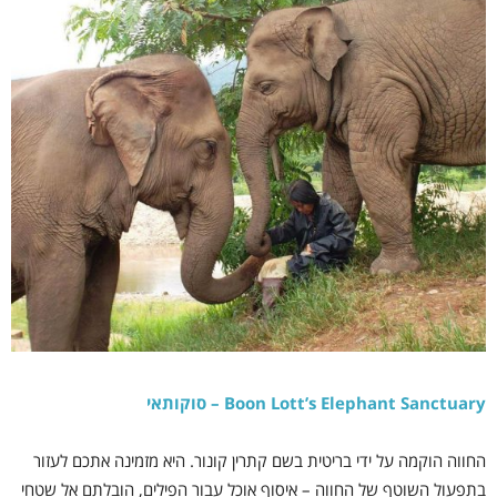
Boon Lott’s Elephant Sanctuary – סוקותאי
החווה הוקמה על ידי בריטית בשם קתרין קונור. היא מזמינה אתכם לעזור
בתפעול השוטף של החווה – איסוף אוכל עבור הפילים, הובלתם אל שטחי