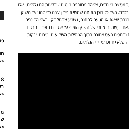
 מגשים מיוחדים, אליהם מחוברים מוטות שבקצותיהם גלגלים, ואלו
בת. מעל כל דוכן מתוחה שמשיית ניילון עבה כדי להגן על השוק
בת יוצאת או מגיעה לתחנה, נשמע צלצול דק, ובעלי הדוכנים
לאחור (שמו המקומי של השוק הוא "טאלאט רום הופ". בתרגום
ם נדחפים מעט אחורה בתוך המסילות השקועות. פירות וירקות
פו
שלא ייחתכו על ידי הגלגלים.
חו
מער
8
בא
מער
מע
שנ
מער