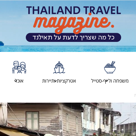
מגזין
משפחה ולייף-סטייל
אטרקציות ותיירות
אוכל
ת
המטיילים