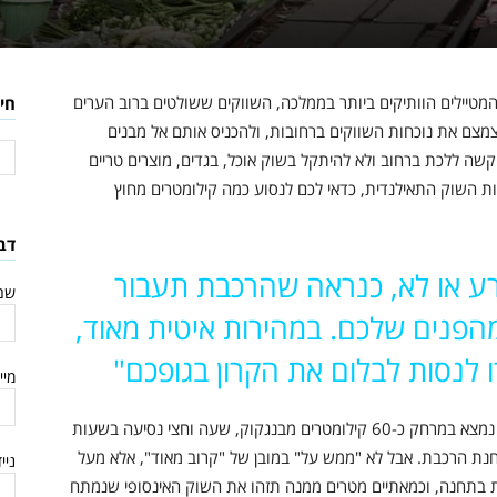
מטיילים הוותיקים ביותר בממלכה, השווקים ששולטים ברוב הערים
חי
 לצמצם את נוכחות השווקים ברחובות, ולהכניס אותם אל מבנים
קשה ללכת ברחוב ולא להיתקל בשוק אוכל, בגדים, מוצרים טריים
ת השוק התאילנדית, כדאי לכם לנסוע כמה קילומטרים מחוץ
דב
ע או לא, כנראה שהרכבת תעבור
שם
פנים שלכם. במהירות איטית מאוד,
רו לנסות לבלום את הקרון בגופכם"
מיי
שוק הרכבת מקלונג (Maeklong Railway Market), נמצא במרחק כ-60 קילומטרים מבנגקוק, שעה וחצי נסיעה בשעות
חנת הרכבת. אבל לא "ממש על" במובן של "קרוב מאוד", אלא מעל
ניי
 בתחנה, וכמאתיים מטרים ממנה תזהו את השוק האינסופי שנמתח