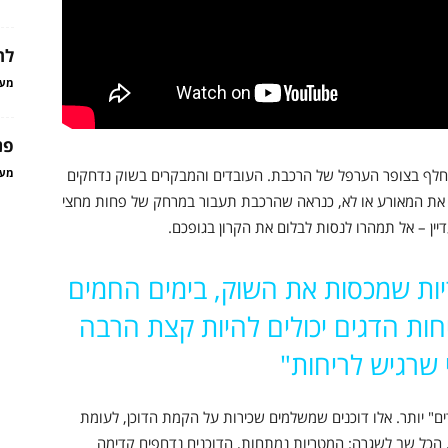
לה
מער
פני
תחלף בצופר הערפל של הרכבת. העובדים והמבקרים בשוק נדחקים
מער
ם את המאורע או לא, כנראה שהרכבת תעבור במרחק של פחות מחצי
דיין – אל תמהרו לנסות לבלום את הקרון בגופכם.
יות שמכסות את השוק, בימים החמים
יחות הדגים יכולים להיות קצת הרבה
 שרגיש לריחות"
" יותר. אלו דוכנים שמשלמים שכירות על הקמת הדוכן, לעומת
הכל שב לשגרה: המטריות נמתחות, הדוכנים נדחפים קדימה