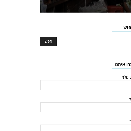
פוש
רו איתנו
 מלא
ל
ד