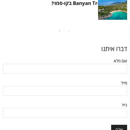
היינו במלון Banyan Tree בקו-סמוי!
דברו איתנו
שם מלא
מייל
נייד