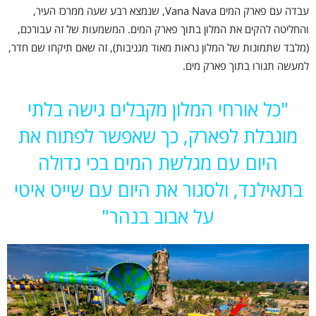
עבדה עם פארק המים Vana Nava, שנמצא רבע שעה ממרכז העיר,
והחליטה להקים את המלון בתוך פארק המים. המשמעות של זה עבורכם,
(מלבד שתמונות של המלון נראות מאוד מגניבות), זה שאם תיקחו שם חדר,
למעשה תגורו בתוך פארק מים.
"
כל אורחי המלון מקבלים גישה בלתי
מוגבלת לפארק, כך שאפשר לפתוח את
היום עם מגלשת המים בכי גדולה
בתאילנד, ולסגור את היום עם שייט איטי
על אבוב בנהר"