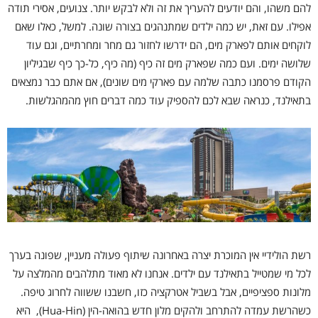
להם משהו, והם יודעים להעריך את זה ולא לבקש יותר. צנועים, אסירי תודה
אפילו. עם זאת, יש כמה ילדים שמתנהגים בצורה שונה. למשל, כאלו שאם
לוקחים אותם לפארק מים, הם ידרשו לחזור גם מחר ומחרתיים, וגם עוד
שלושה ימים. ועם כמה שפארק מים זה כיף (מה כיף, כל-כך כיף שבגיליון
הקודם פרסמנו כתבה שלמה עם פארקי מים שונים), אם אתם כבר נמצאים
בתאילנד, כנראה שבא לכם להספיק עוד כמה דברים חוץ מהמהגלשות.
רשת הולידיי אין המוכרת יצרה באחרונה שיתוף פעולה מעניין, שפונה בערך
לכל מי שמטייל בתאילנד עם ילדים. אנחנו לא מאוד מתלהבים מהמלצה על
מלונות ספציפיים, אבל בשביל אטרקציה כזו, חשבנו ששווה לחרוג טיפה.
כשהרשת עמדה להתרחב ולהקים מלון חדש בהואה-הין (Hua-Hin), היא