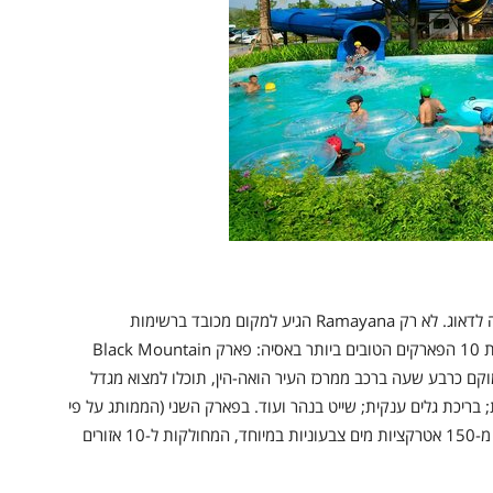
לא נמצאים בפטאיה אבל החום גומר אתכם? אין לכם מה לדאוג. לא רק Ramayana הגיע למקום מכובד ברשימות
העולמיות: שני פארקים נוספים נכנסו באחרונה לרשימת 10 הפארקים הטובים ביותר באסיה: פארק Black Mountain
Cartoon Net. בראשון, הממוקם כרבע שעה ברכב ממרכז העיר הואה-הין, תוכלו למצוא מגדל
שות 9 מגלשות מים שונות; בריכת גלים ענקית; שייט בנהר ועוד. בפארק השני (הממותג על פי
סדרות Cartoon Network המוכרות), תגלו לא פחות מ-150 אטרקציות מים צבעוניות במיוחד, המחולקות ל-10 אזורים