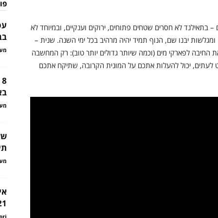
פו
עס
– בתאילנד לא חסרים שטחים פתוחים, ירוקים וענקיים, ובמיוחד לא
בב
גלשות יבנו שם, הנוף תמיד יהיה מרהיב בכל ימי השנה. שנית –
מער
ת החיבה לפארקי מים (וכמה שיותר גדולים יותר טוב): רק המחשבה
הט לעתים, יכול להעלות אתכם על המונית הקרובה, שתיקח אתכם
8
בא
מער
של
תי
מער
אי
21
ori