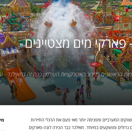
לתאילנד
 פארקי מים מצטיינים
ת הראשונים בדירוג האטרקציות העולמי, ככה זה בתאילנד - ע
ווקים המערביים ומפנימה יותר מאי פעם את הרגלי התיירות
חי
גדולים ומושקעים במיוחד. תאילנד כבר הכירה לונה-פארקים