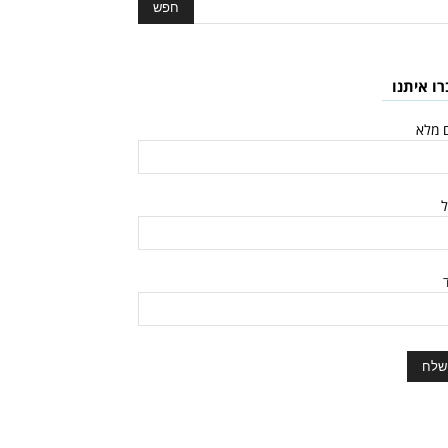
רו איתנו
 מלא
ל
ד