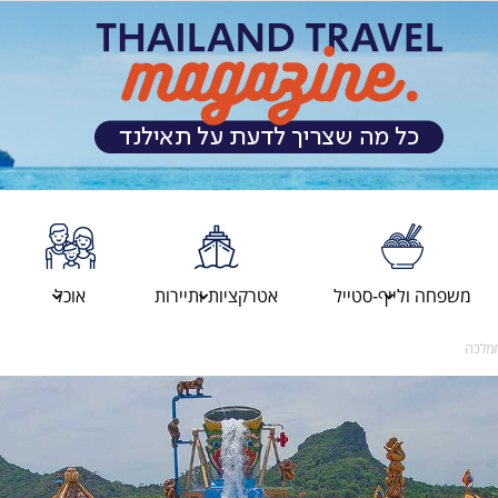
מגזין
משפחה ולייף-סטייל
אטרקציות ותיירות
אוכל
ממלכה
המטיילים