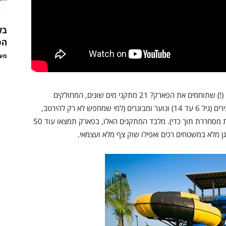
בל
הס
מער
אז מה תוכלו למצוא במסגרת 16 הקילומטרים הרבועים (!) שתוחמים את הפארק? 21 מתקני מים שונים, המחולקים
לשלושה אזורים: ילדים (שישה חודשים עד גיל שש), צעירים (גיל 6 עד 14) ונוער ומבוגרים (למי שמחפש לא רק להירטב,
אלא גם ליפול כמה עשרות מטרים בזווית חדה ובמהירות מסחררת תוך כדי). מלבד המתקנים האלו, בפארק תמצאו עוד 50
וגן מלא במשטחים רכים ואפילו שוק צף מלא ועצמאי.