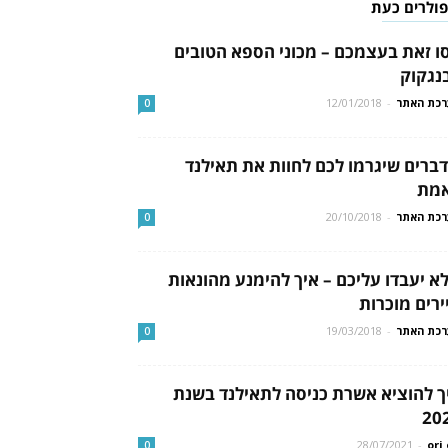
פולרים כעת
ו זאת בעצמכם – מכוני הספא הטובים
נגקוק
כת האתר
-
12/01/2018
0
 דברים שיגרמו לכם לחוות את תאילנד
מת
כת האתר
-
20/10/2018
0
א יעבדו עליכם – איך להימנע מהונאות
ירים מוכרות
כת האתר
-
19/03/2018
0
ך להוציא אשרת כניסה לתאילנד בשנת
20
28/07/2021
-
ori 
0