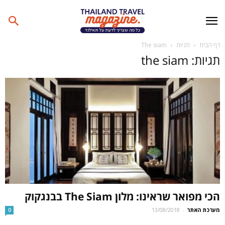
דף הבית
תגיות
The siam
תגיות: the siam
הכי מפואר שראינו: מלון The Siam בבנגקוק
מערכת האתר
-
13/08/2018
0