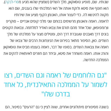
שנותיו. שם, מופיע טוסאקאן, מלך השדים (שמציין שהוא מגיע מ
סרי-לנקה
).
הוא חוטף את סיטא ולוקח אותה אל האי המלכותי שלו בעננים, שם הוא
מקווה להינשא לה. כדי לעצור אותו, האנומן הקוף מציע את שירותיו
לראמה. ראמה והאנומן מרשימים בכוחם שני מלכי קופים אגדיים – סוקריפ
וצ'ומפופאן, שכל אחד מהם תורם את צבאו האדיר למלחמה. צבאות הקופים
בונים דרך מאבנים שעוברת דרך הים, ומטילים מצור על ממלכתו של מלך
השדים. כאן, הסיפור מתאר בפירוט את הניצחונות הרבים של צבאו של
ראמה את צבאות השדים. בסופו של דבר, ראמה בעצמו מביס את טוסאקאן
והורג אותו. ראמה משחרר את סיטא, וביחד הם חוזרים לאיותאיה להקים את
הממלכה החדשה.
"
גם הלוחמים של ראמה וגם השדים, רצו
לשמור על הממלכה התאילנדית, כל אחד
בדרכו שלו"
בשונה מסיפורים מיתולוגיים אחרים, שווה לציין כי גם "הרעים" בסיפור, הם