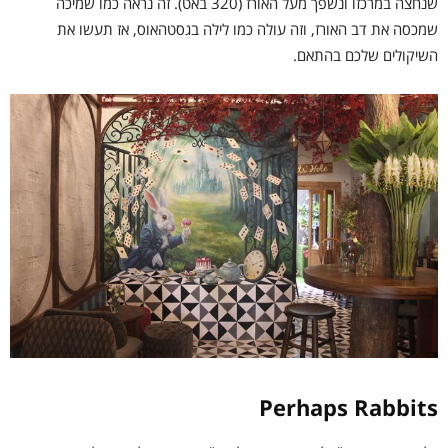
שנחצה במרכזו ונשפך מעל האורז (320 באט). זה נראה כמו שמיכה
שמכסה את דב האורז, וזה עולה כמו לילה בגסטהאוס, אז תעשו את
השיקולים שלכם בהתאם.
Perhaps Rabbits