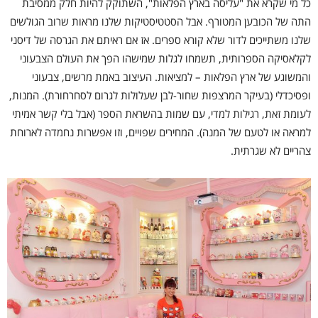
כל מי שקרא את "עליסה בארץ הפלאות", השתוקק להיות חלק ממסיבת
התה של הכובען המטורף. אבל הסטטיסטיקות שלנו מראות שרוב הגולשים
שלנו משתייכים לדור שלא קורא ספרים. אז אם ראיתם את הגרסה של דיסני
לקלאסיקה הספרותית, תשמחו לגלות שמישהו הפך את העולם הצבעוני
והמשוגע של ארץ הפלאות – למציאות. העיצוב באמת מרשים, צבעוני
ופסיכדלי (בעיקר המרצפות שחור-לבן שעלולות לגרום לסחרחורת). המנות,
לעומת זאת, רגילות למדי, עם שמות בהשראת הספר (אבל בלי קשר אמיתי
למראה או לטעם של המנה). המחירים שפויים, וזו אפשרות נחמדה לארוחת
צהריים לא שגרתית.