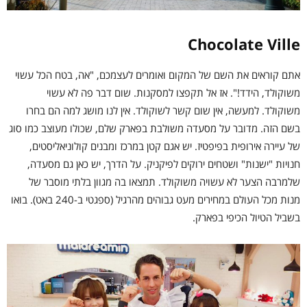
Chocolate Ville
אתם קוראים את השם של המקום ואומרים לעצמכם, "אה, בטח הכל עשוי
משוקולד, הידד!". אז אל תקפצו למסקנות. שום דבר פה לא עשוי
משוקולד. למעשה, אין שום קשר לשוקולד. אין לנו מושג למה הם בחרו
בשם הזה. מדובר על מסעדה משולבת בפארק שלם, שכולו מעוצב כמו סוג
של עיירה אירופית בפיפטיז. יש אגם קטן במרכז ומבנים קולוניאליסטים,
חנויות "ישנות" ושטחים ירוקים לפיקניק. על הדרך, יש כאן גם מסעדה,
שלמרבה הצער לא עשויה משוקולד. תמצאו בה מגוון בלתי מוסבר של
מנות מכל העולם במחירים מעט גבוהים מהרגיל (ספגטי ב-240 באט). בואו
בשביל הטיול הכיפי בפארק.