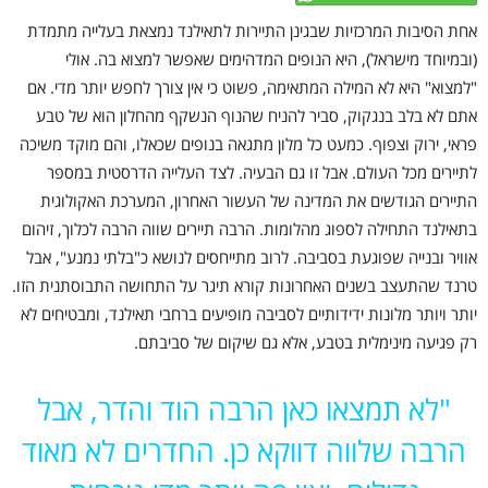
אחת הסיבות המרכזיות שבגינן התיירות לתאילנד נמצאת בעלייה מתמדת
(ובמיוחד מישראל), היא הנופים המדהימים שאפשר למצוא בה. אולי
"למצוא" היא לא המילה המתאימה, פשוט כי אין צורך לחפש יותר מדי. אם
אתם לא בלב בנגקוק, סביר להניח שהנוף הנשקף מהחלון הוא של טבע
פראי, ירוק וצפוף. כמעט כל מלון מתגאה בנופים שכאלו, והם מוקד משיכה
לתיירים מכל העולם. אבל זו גם הבעיה. לצד העלייה הדרסטית במספר
התיירים הגודשים את המדינה של העשור האחרון, המערכת האקולוגית
בתאילנד התחילה לספוג מהלומות. הרבה תיירים שווה הרבה לכלוך, זיהום
אוויר ובנייה שפוגעת בסביבה. לרוב מתייחסים לנושא כ"בלתי נמנע", אבל
טרנד שהתעצב בשנים האחרונות קורא תיגר על התחושה התבוסתנית הזו.
יותר ויותר מלונות ידידותיים לסביבה מופיעים ברחבי תאילנד, ומבטיחים לא
רק פגיעה מינימלית בטבע, אלא גם שיקום של סביבתם.
"
לא תמצאו כאן הרבה הוד והדר, אבל
הרבה שלווה דווקא כן. החדרים לא מאוד