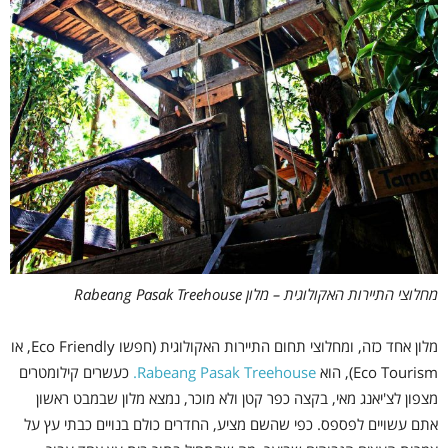
מחלוצי התיירות האקולוגית – מלון Rabeang Pasak Treehouse
מלון אחד כזה, ומחלוצי תחום התיירות האקולוגית (חפשו Eco Friendly, או
Eco Tourism), הוא
Rabeang Pasak Treehouse.
כעשרים קילומטרים
מצפון לצ'יאנג מאי, בקצה כפר קטן ולא מוכר, נמצא מלון שבמבט ראשון
אתם עשויים לפספס. כפי שהשם מציע, החדרים כולם בנויים כבתי עץ על