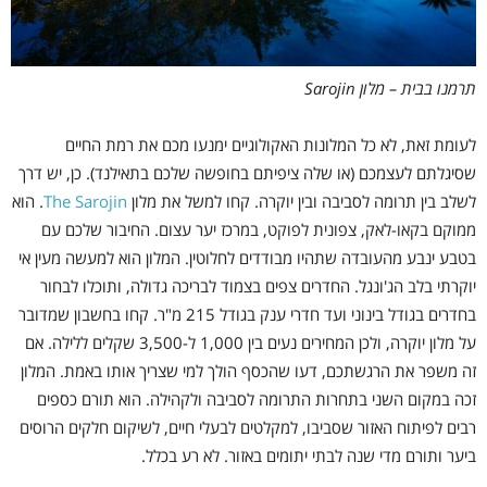
תרמנו בבית – מלון Sarojin
לעומת זאת, לא כל המלונות האקולוגיים ימנעו מכם
את רמת החיים
שסיגלתם לעצמכם (או שלה ציפיתם בחופשה שלכם בתאילנד). כן, יש דרך
לשלב בין תרומה לסביבה ובין יוקרה. קחו למשל את מלון
The Sarojin
. הוא
ממוקם בקאו-לאק, צפונית לפוקט, במרכז יער עצום. החיבור שלכם עם
בטבע ינבע מהעובדה שתהיו מבודדים לחלוטין. המלון הוא למעשה מעין אי
יוקרתי בלב הג'ונגל. החדרים צפים בצמוד לבריכה גדולה, ותוכלו לבחור
בחדרים בגודל בינוני ועד חדרי ענק בגודל 215 מ"ר. קחו בחשבון שמדובר
על מלון יוקרה, ולכן המחירים נעים בין 1,000 ל-3,500 שקלים ללילה. אם
זה משפר את הרגשתכם, דעו שהכסף הולך למי שצריך אותו באמת. המלון
זכה במקום השני בתחרות התרומה לסביבה ולקהילה. הוא תורם כספים
רבים לפיתוח האזור שסביבו, למקלטים לבעלי חיים, לשיקום חלקים הרוסים
ביער ותורם מדי שנה לבתי יתומים באזור. לא רע בכלל.