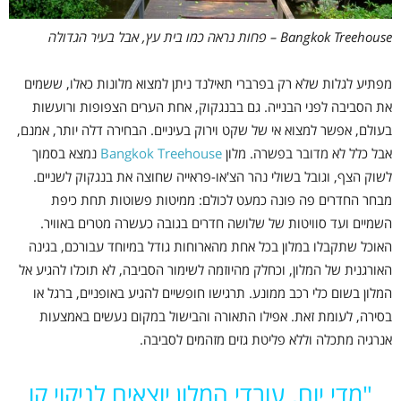
Bangkok Treehouse – פחות נראה כמו בית עץ, אבל בעיר הגדולה
מפתיע לגלות שלא רק בפרברי תאילנד ניתן למצוא מלונות כאלו, ששמים
את הסביבה לפני הבנייה. גם בבנגקוק, אחת הערים הצפופות ורועשות
בעולם, אפשר למצוא אי של שקט וירוק בעיניים. הבחירה דלה יותר, אמנם,
אבל כלל לא מדובר בפשרה. מלון
Bangkok Treehouse
נמצא בסמוך
לשוק הצף, וגובל בשולי נהר הצ'או-פראייה שחוצה את בנגקוק לשניים.
מבחר החדרים פה פונה כמעט לכולם: ממיטות פשוטות תחת כיפת
השמיים ועד סוויטות של שלושה חדרים בגובה כעשרה מטרים באוויר.
האוכל שתקבלו במלון בכל אחת מהארוחות גודל במיוחד עבורכם, בגינה
האורגנית של המלון, וכחלק מהיוזמה לשימור הסביבה, לא תוכלו להגיע אל
המלון בשום כלי רכב ממונע. תרגישו חופשיים להגיע באופניים, ברגל או
בסירה, לעומת זאת. אפילו התאורה והבישול במקום נעשים באמצעות
אנרגיה מתכלה וללא פליטת גזים מזהמים לסביבה.
"מדי יום, עובדי המלון יוצאים לניקוי קו