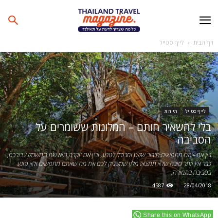
דף הבית
לייף סטייל
לייף סטייל
תיירות
בלי להשאיר חותם – המלונות ששומרים על
הסביבה
בין אם אתם מחפשים חיבור שקט ומבודד לטבע, ובין אם יוקרה היא שם המשחק עבורכם,
כבר אין יותר סיבה שלא תמצאו מלון שמעניק לכם את מה שאתם מחפשים ולא פוגע
בסביבה בתמורה.
4587
28/04/2018
Share this on WhatsApp