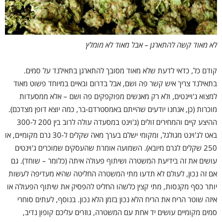
לא מאוד קשה להתארגן – אבל מאוד לא מומלץ
קודם כל, כדאי לדעת שלא מאוד מסובך להתארגן בתאילנד על סמים.
בתאילנד צריך איש קשר פה ושם, אבל בדרום ובאיים במיוחד פשוט מאוד
למצוא ג'ויינטים, ולא רק מאנשים מפוקפקים פה ושם – אלא ממסעדות
מוכרות (כן, אנחנו יודעים שהייתם באמסטרדם-בר, כמה יוצא דופן מצדכם).
ההיצע קיים והמחירים זולים (ג'וינט במסעדה עולה לרוב בין 200 ל-300
באט לג'וינט מגולגל, ומקומי ישלם בערך מאה שקלים ל-30 גרם מקומיים, או
250 שקלים לגרם מיובא). השמועה אומרת שהעסקים שמוכרים ג'וינטים
עושים את זה בידיעת המשטרה ושיתוף פעולה איתה (כלומר – שוחד). גם
אם זה נכון, לעולם לא תדעו מתי המשטרה החליטה שהיא מעדיפה לעשות
יותר כסף מקנסות, מתי קצין כלשהו החליט להפסיק את שיתוף הפעולה או
איזה שוטר הריח את הריח הלא נכון בזמן הלא נכון. בנוסף, לעתים סוחרי
סמים מקומיים עושים יד אחת עם המשטרה, גוזרים עליכם קופון נדיב,