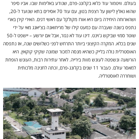
בעולם. וויטמור עוד כלוא בקלונג-פרם, שנודע באלימות שבו. אביו סיפר
שהוא נאלץ לישון על רצפת בטון, עם עוד 70 אסירים בתא שנועד ל-20,
ושהארוחה היחידה ביום היא אורז מקולקל עם ראשי דגים. האירי קירן בארי
נתפס בשנה שעברה עם כמעט קילו של מריחואנה בצ'יאנג מאי על ידי
שוטר סמוי שביקש ג'וינט. דינו עוד לא נגזר, אבל אם יורשע – יישפט ל-50
שנים בכלא. המקרה הקיצוני ביותר התרחש לפני כשלושים שנה, אז נתפסה
האוסטרלית נולה בלייק כשהיא מנסה למכור שמונה שקיקי קוקאין. היא
הורשעה ונשפטה לעונש מוות בירייה. לאחר עתירות רבות, העונש הופחת
למאסר עולם. כעבור 11 שנים בקלונג-פרם, זכתה לחנינה מלכותית
ושוחררה לאוסטרליה.