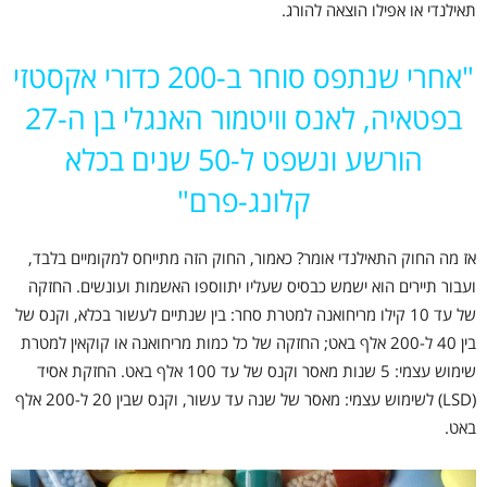
תאילנדי או אפילו הוצאה להורג.
"
אחרי שנתפס סוחר ב-200 כדורי אקסטזי
בפטאיה, לאנס וויטמור האנגלי בן ה-27
הורשע ונשפט ל-50 שנים בכלא
קלונג-פרם"
אז מה החוק התאילנדי אומר? כאמור, החוק הזה מתייחס למקומיים בלבד,
ועבור תיירים הוא ישמש כבסיס שעליו יתווספו האשמות ועונשים. החזקה
של עד 10 קילו מריחואנה למטרת סחר: בין שנתיים לעשור בכלא, וקנס של
בין 40 ל-200 אלף באט; החזקה של כל כמות מריחואנה או קוקאין למטרת
שימוש עצמי: 5 שנות מאסר וקנס של עד 100 אלף באט. החזקת אסיד
(LSD) לשימוש עצמי: מאסר של שנה עד עשור, וקנס שבין 20 ל-200 אלף
באט.