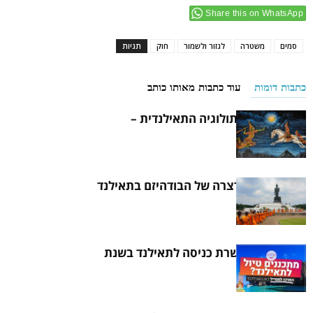
Share this on WhatsApp
סמים
משטרה
לגזור ולשמור
חוק
תגיות
כתבות דומות
עוד כתבות מאותו כותב
הכירו את המיתולוגיה התאילנדית –
הראמאקיאן
היסטוריה קצרצרה של הבודהיזם בתאילנד
איך להוציא אשרת כניסה לתאילנד בשנת
2021