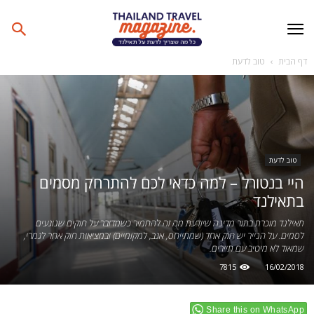
דף הבית
טוב לדעת
טוב לדעת
היי בנטורל – למה כדאי לכם להתרחק מסמים
בתאילנד
תאילנד מוכרת בתור מדינה שיודעת מה זה להחמיר כשמדובר על חוקים שנוגעים
לסמים. על הנייר יש חוק אחד (שמתייחס, אגב, למקומיים) ובמציאות חוק אחר לגמרי,
שמאוד לא מיטיב עם תיירים.
7815
16/02/2018
Share this on WhatsApp