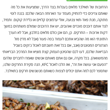
הרחובות של תאילנד מלאים בעגלות בצד הדרך, שמציעות את כל מה
שאתם צריכים כדי להחזיק מעמד עד הארוחה הבאה שלכם: בננה לוטי
מתוקה, מנת פאד-תאי צנועה, אולי ערמונים קלויים או גלידת קוקוס. ותמיד,
לצד אותם דוכנים מוכרים ואהובים, יש את הדוכנים שמולם משתהים במשך
דקות ארוכות – החרקים. כן, הם אכן כולם מלאים בחלבון, אבל לא הערך
התזונתי הוא מה שהביא אתכם לעמוד בפה פעור (אבל לא מדי) מול
הצרצרים המטוגנים (אגב, אם בכל זאת חשבתם לאכול ג'וקים בשביל
הבריאות שלכם, דעו לכם שהטיגון העמוק קצת מוציא את המרכיב הבריאותי
מהמשוואה). בכל מקרה, אם גם אתם מאותם אנשים שאמרו לחברים שלהם
"הפעם אני עושה את זה", ואז הלכו לאכול KFC, הנה סקירת החרקים שלנו,
שתספר לכם למה אתם יכולים לצפות כשאתם מנשנשים חרקים בתאילנד.