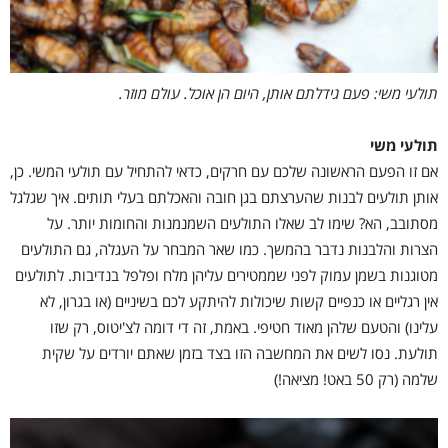
תולעי משי:
פעם גידלתם אותן, היום הן אוכל. עולם מוזר.
תולעי משי
אם זו הפעם הראשונה שלכם עם חרקים, כדאי להתחיל עם תולעי המשי. כן,
אותן תולעים לבנות שהערצתם בגן חובה והאכלתם בעלי תותים. איך שגלגל
מסתובב, הא? שימו לב שאלו התולעים השמנמנות והחומות יותר. על
הצרות והלבנות נדבר בהמשך. כמו שאר המבחר על העגלה, גם התולעים
מטוגנות בשמן עמוק לפני שממטירים עליהן מלח ופלפל בנדיבות. לתולעים
אין רגליים או כנפיים קשות שיכולות להיתקע לכם בשיניים (או בגרון, לא
עלינו) והטעם שלהן מאוד חטיפי. באמת, זה די דומה לצ'יטוס, רק שזו
תולעת. נסו לשים את המחשבה הזו בצד בזמן שאתם יורדים על שקית
שלמה (רק 50 באט! מציאה!)