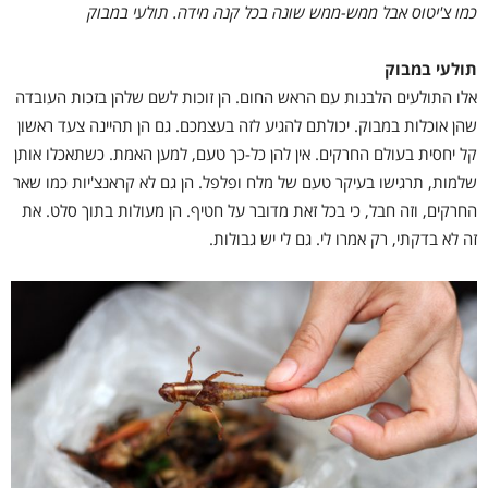
כמו צ'יטוס אבל ממש-ממש שונה בכל קנה מידה. תולעי במבוק
תולעי במבוק
אלו התולעים הלבנות עם הראש החום. הן זוכות לשם שלהן בזכות העובדה
שהן אוכלות במבוק. יכולתם להגיע לזה בעצמכם. גם הן תהיינה צעד ראשון
קל יחסית בעולם החרקים. אין להן כל-כך טעם, למען האמת. כשתאכלו אותן
שלמות, תרגישו בעיקר טעם של מלח ופלפל. הן גם לא קראנצ'יות כמו שאר
החרקים, וזה חבל, כי בכל זאת מדובר על חטיף. הן מעולות בתוך סלט. את
זה לא בדקתי, רק אמרו לי. גם לי יש גבולות.