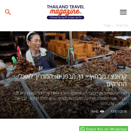
דף הבית
אוכל
אוכל
קראנצ'י מבחוץ – רך מבפנים: המדריך לאוכלי
החרקים
לא היינו בטוחים אם הכתבה הזו מתאימה למדור האוכל או למדור האקסטרים. בכל
מקרה, אם התפתיתם לא פעם לאקט האקסטרימי שהוא זלילת חרקים - קבלו את
הסקירה שלנו לפני.
9942
13/01/2018
Share this on WhatsApp