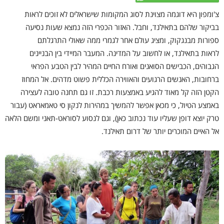
צ'ומפון היא דוגמה מצוינת לסוג המקומות שישראלים לא זוכים לראות
בביקור שלהם בתאילנד, וחבל. האזור
הכפרי הזה נמצא שעות נסיעה
ספורות מבנגקוק, ומציג עולם אחר לגמרי ממה שאולי התרגלתם
לראות
בתאילנד, או לחשוב על המדינה. המעבר המיידי בין הבניינים
הגבוהים, הכבישים הסואנים ואורח החיים המהיר לבין הטבע הפראי
ברחובות, האנשים הרגועים והאווירה הכללית פשוט מדהים. אל המחוז
הקטן הזה קל מאוד להגיע באמצעות רכבת. זו גם תחנה טובה לעצירה
באמצע הטיול, כי מכאן אפשר להמשיך במהירות לנקון סי טאמאראט (עבור
טרק יוצא דופן שעליו עוד נכתוב כאן), וגם לנסוע לסוראט-תאני ומשם הלאה
אל האיים המוכרים יותר של דרום תאילנד.