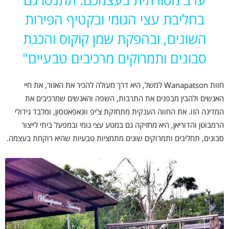
בחליבת עצי הגומי ובקטיף הפירות
השונים, ובהפקת שמן קוקוס והכנת
סבונים ותמרוקים מרכיבים טבעיים"
חוות Wanapatson למשל, היא דרך מעולה להכיר את האזור, את חיי
האנשים ולהבין מבפנים את התרבות,
השפה והאנשים שמרכיבים את
המדינה הזו. את החווה הענקית מתחזקת צ'יפ וונאפאטסון, ומלבד גידולי
הרמבוטן והדוריאן, היא מחזיקה גם במטע עצי גומי ובמפעל ביתי לייצור
סבונים, תחליבים ותמרוקים שונים מתמציות טבעיות שהיא רוקחת בעצמה.