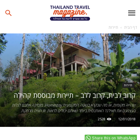
דף הבית
תיירות
תיירות
קרוב לבית, קרוב ללב – תיירות מבוססת קהילה
שהייה מקומית, או מה שנקרא בשפה המקצועית Homestay, מזמינה אתכם לגלות
בעצמכם את תאילנד האותנטית ביותר שאתם יכולים לראות. וזו חוויה מרתקת.
2528
12/01/2018
Share this on WhatsApp