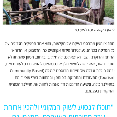
למען הקהילה וגם למענכם
מחוז צ'ומפון מתבסס בעיקרו על חקלאות, והוא אחד הספקים הגדולים של
כל המדינה בכל הנוגע לגידול
פירות אקזוטיים כמו הרמבוטן או הדוריאן
הריחני והדוקרני, שבוודאי יצא לכם להיתקל בו ברחוב. מכיוון
שהמחוז לא
מתויר מאוד, יהיה קשה למצוא מלון או גסטהאוס להתארח בו. לעומת זאת,
יוזמה הולכת וגדלה
של תיירות מבוססת קהילה (Community Based
Tourism)
מתעוררת ומתחזקת בצ'ומפון ובמחוזות בעלי אופי דומה
בתאילנד כולה, ומציעה הזדמנות חד פעמית לחוות את תאילנד הכפרית
והמקורית בעצמכם.
"תוכלו לנסוע לשוק המקומי ולהכין ארוחת
ערב מסורתית בעצמכם.
תתנסו גם