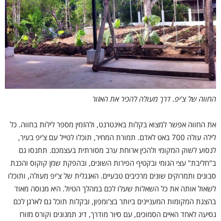
החווה של צ'יפ. דרך מעולה להכיר את האזור
את החווה אפשר למצוא בקלות באינטרנט, ולהזמין מספר לילות בחווה. כל
לילה עולה 700 באט לאדם.
תמורת המחיר, תוכלו לטייל עם צ'יפ בעיר,
לנסוע לשוק המקומי ולהכין ארוחת ערב מסורתית בעצמכם.
תתנסו גם
ב"חליבת" עצי הגומי ובקטיף הפירות השונים, ובהפקת שמן קוקוס והכנת
סבונים ותמרוקים שונים מרכיבים טבעיים. האנגלית של צ'יפ מעולה, ותוכלו
לשאול אותה את כל השאלות שעלו לכם במהלך הטיול. היא מנוסה מאוד
בהצגת המקומות המעניינים ביותר בצ'ומפון, ובקלות תוכל גם לארגן לכם
נסיעה לאחד האיים הסמוכים, עם סיור מודרך, דיג תמנונים וקורס מזורז