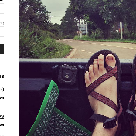
מיי
ניי
פו
10 טיפים לטיול חסכונ
מער
צא
מער