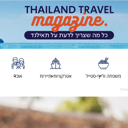
מגזין
משפחה ולייף-סטייל
אטרקציות ותיירות
אוכל
אילנד
המטיילים