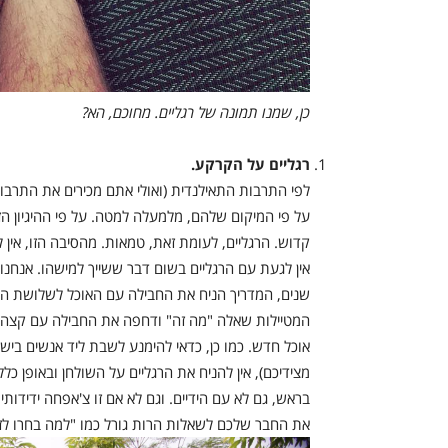
כן, שמנו תמונה של רגליים. מחוכם, הא?
רגליים על הקרקע.
לפי התרבות התאילנדית (ואולי אתם מכירים את התרבו
על פי המיקום שלהם, מלמעלה למטה. על פי ההיגיון ה
קדוש. הרגליים, לעומת זאת, טמאות. מהסיבה הזו, אין לי
אין לגעת עם הרגליים בשום דבר ששייך למישהו. אנחנו
שנים, המדריך הניח את החבילה עם האוכל לשלושת הי
המטיילות שאלה "מה זה" ודחפה את החבילה עם קצה ה
אוכל חדש. כמו כן, כדאי להימנע לשבת ליד אנשים ביש
מצידיכם), אין להניח את הרגליים על השולחן ובאופן כל
בראש, גם לא עם הידיים. וגם לא אם זו צ'אפחה ידידות
את החבר שלכם לשאלות הרות גורל כמו "למה בחרו לזל