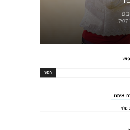
בים
לפיל.
פוש
רו איתנו
 מלא