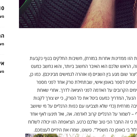
10 טיפים לטיול בתאילנד
מער
המ
מער
ת הזו ממדינות אחרות במזרח), חשיבות החלקים בגוף נקבעת
אי
זה, הראש שלכם הוא האיבר החשוב ביותר, והוא נחשב כמעט
מער
צור שום מגע בין השניים (זו אזהרה לגמישים מביניכם). כמו כן,
 יכולים לספר באופן אישי, שבתחילת טרק אחד לפני מספר
מים הקרובים על האדמה לפני היציאה לדרך. אחרי שאחת
נעל, המדריך כמעט ביטל את כל הטרק, כי יש צורך לקנות
יבה מזרחית (כדי שלא תצביעו עם כפות הרגליים על מי שיושב
לי – לשמור על הרגליים קרוב לאדמה. אה, ואל תיגעו לאף אחד
ית כי זה החבר הכי טוב שלכם כרגע. הצ'אפחה הזו יכולה לשלוח
זל בי באופן כה משפיל". פשוט, שמרו את הידיים לעצמכם.