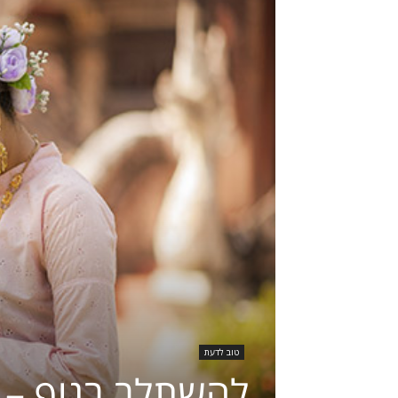
טוב לדעת
להשתלב בנוף – ע